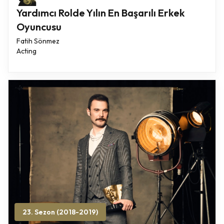
Yardımcı Rolde Yılın En Başarılı Erkek
Oyuncusu
Fatih Sönmez
Acting
23. Sezon (2018-2019)