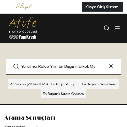
Künye Giriş Sistemi
27. Sezon (2024-2025)
En Başarılı Oyun
En Başarılı Yönetmen
En Başarılı Kadın Oyuncu
Arama Sonuçları