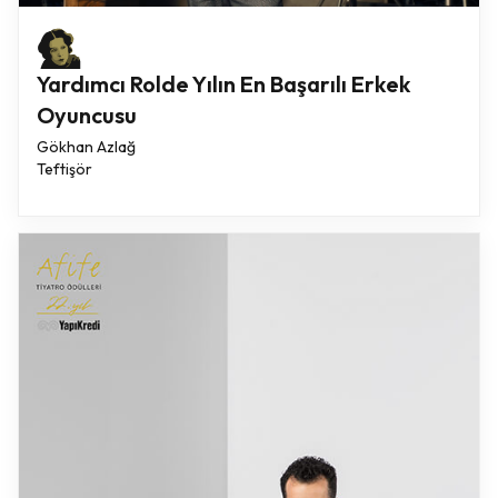
Yardımcı Rolde Yılın En Başarılı Erkek
Oyuncusu
Gökhan Azlağ
Teftişör