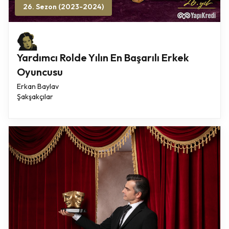
26. Sezon (2023-2024)
Yardımcı Rolde Yılın En Başarılı Erkek
Oyuncusu
Erkan Baylav
Şakşakçılar