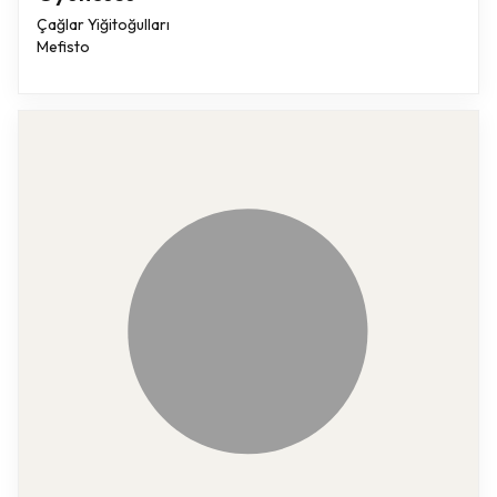
Çağlar Yiğitoğulları
Mefisto