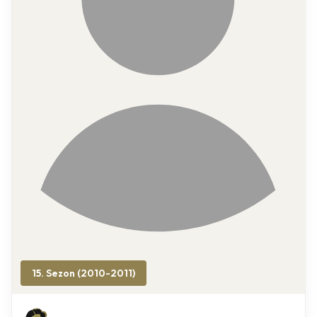
15. Sezon (2010-2011)