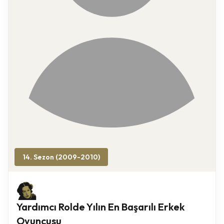
14. Sezon (2009-2010)
Yardımcı Rolde Yılın En Başarılı Erkek
Oyuncusu