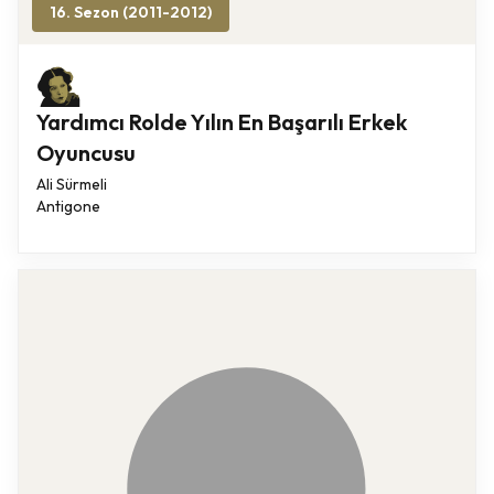
16. Sezon (2011-2012)
Yardımcı Rolde Yılın En Başarılı Erkek
Oyuncusu
Ali Sürmeli
Antigone