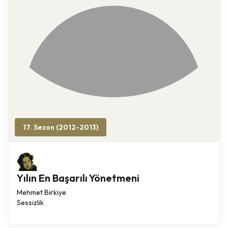
17. Sezon (2012-2013)
Yılın En Başarılı Yönetmeni
Mehmet Birkiye
Sessizlik