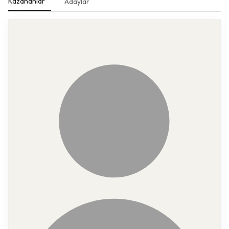
Kazananlar
Adaylar