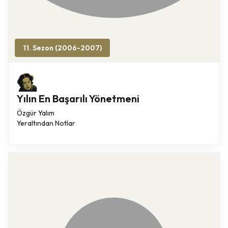
11. Sezon (2006-2007)
Yılın En Başarılı Yönetmeni
Özgür Yalım
Yeraltından Notlar