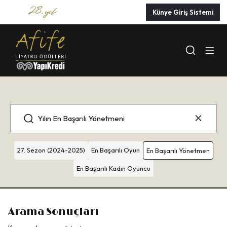
Künye Giriş Sistemi
27. Sezon (2024-2025)
En Başarılı Oyun
En Başarılı Yönetmen
En Başarılı Kadın Oyuncu
Arama Sonuçları