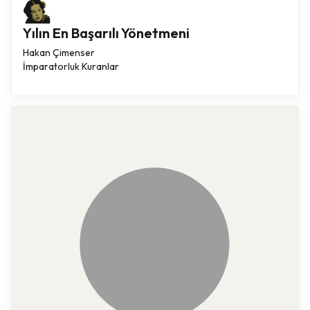
Yılın En Başarılı Yönetmeni
Hakan Çimenser
İmparatorluk Kuranlar