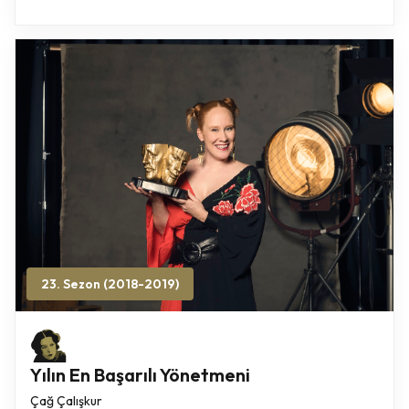
23. Sezon (2018-2019)
Yılın En Başarılı Yönetmeni
Çağ Çalışkur