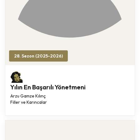
28. Sezon (2025-2026)
Yılın En Başarılı Yönetmeni
Arzu Gamze Kılınç
Filler ve Karıncalar