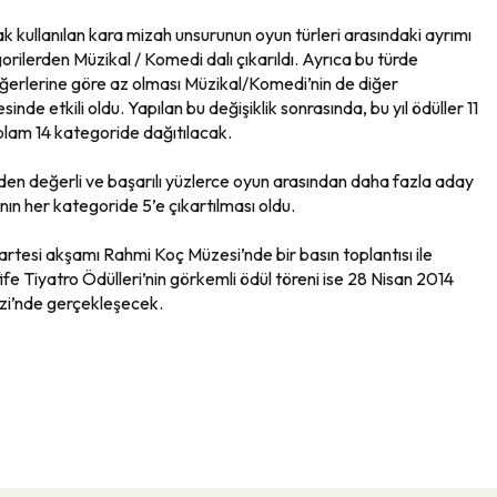
 kullanılan kara mizah unsurunun oyun türleri arasındaki ayrımı
rilerden Müzikal / Komedi dalı çıkarıldı. Ayrıca bu türde
iğerlerine göre az olması Müzikal/Komedi’nin de diğer
nde etkili oldu. Yapılan bu değişiklik sonrasında, bu yıl ödüller 11
plam 14 kategoride dağıtılacak.
rinden değerli ve başarılı yüzlerce oyun arasından daha fazla aday
ının her kategoride 5’e çıkartılması oldu.
rtesi akşamı Rahmi Koç Müzesi’nde bir basın toplantısı ile
ife Tiyatro Ödülleri’nin görkemli ödül töreni ise 28 Nisan 2014
zi’nde gerçekleşecek.