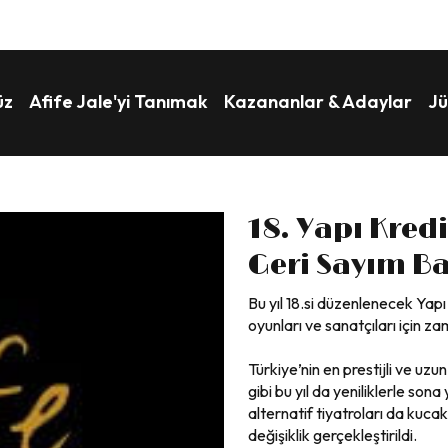
üz
Afife Jale'yi Tanımak
Kazananlar & Adaylar
Jü
18. Yapı Kredi
Geri Sayım Ba
Bu yıl 18.si düzenlenecek Yapı
oyunları ve sanatçıları için z
Türkiye’nin en prestijli ve uzu
gibi bu yıl da yeniliklerle sona 
alternatif tiyatroları da kuca
değişiklik gerçekleştirildi.