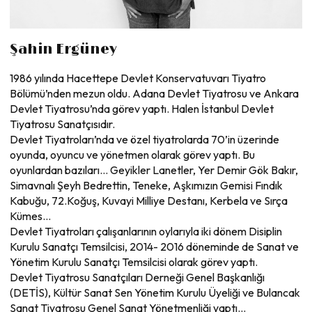
Şahin Ergüney
1986 yılında Hacettepe Devlet Konservatuvarı Tiyatro
Bölümü’nden mezun oldu. Adana Devlet Tiyatrosu ve Ankara
Devlet Tiyatrosu’nda görev yaptı. Halen İstanbul Devlet
Tiyatrosu Sanatçısıdır.
Devlet Tiyatroları’nda ve özel tiyatrolarda 70’in üzerinde
oyunda, oyuncu ve yönetmen olarak görev yaptı. Bu
oyunlardan bazıları… Geyikler Lanetler, Yer Demir Gök Bakır,
Simavnalı Şeyh Bedrettin, Teneke, Aşkımızın Gemisi Fındık
Kabuğu, 72.Koğuş, Kuvayi Milliye Destanı, Kerbela ve Sırça
Kümes…
Devlet Tiyatroları çalışanlarının oylarıyla iki dönem Disiplin
Kurulu Sanatçı Temsilcisi, 2014- 2016 döneminde de Sanat ve
Yönetim Kurulu Sanatçı Temsilcisi olarak görev yaptı.
Devlet Tiyatrosu Sanatçıları Derneği Genel Başkanlığı
(DETİS), Kültür Sanat Sen Yönetim Kurulu Üyeliği ve Bulancak
Sanat Tiyatrosu Genel Sanat Yönetmenliği yaptı...