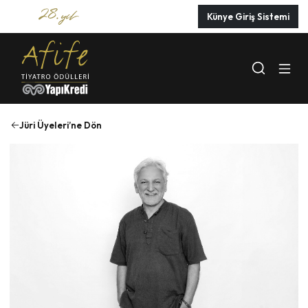
Künye Giriş Sistemi
Jüri Üyeleri’ne Dön