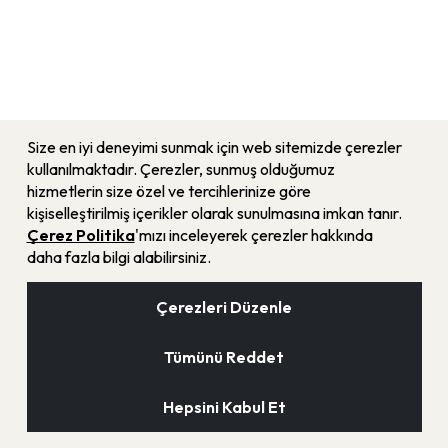
Size en iyi deneyimi sunmak için web sitemizde çerezler
kullanılmaktadır. Çerezler, sunmuş olduğumuz
hizmetlerin size özel ve tercihlerinize göre
kişiselleştirilmiş içerikler olarak sunulmasına imkan tanır.
Çerez Politika
'mızı inceleyerek çerezler hakkında
daha fazla bilgi alabilirsiniz.
Çerezleri Düzenle
Tümünü Reddet
© 2025 Yapı ve Kredi Bankası A.Ş.
Hepsini Kabul Et
Tüm Hakları Saklıdır.