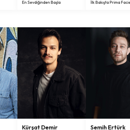
En Sevdiğinden Başla
İlk Bakışta Prima Faci
Kürşat Demir
Semih Ertürk