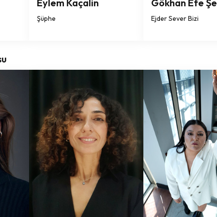
Eylem Kaçalin
Gökhan Efe Ş
Şüphe
Ejder Sever Bizi
su