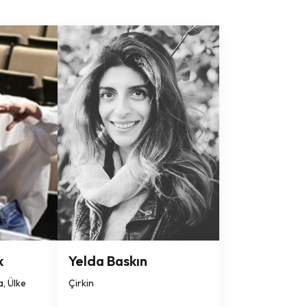
k
Yelda Baskın
, Ülke
Çirkin