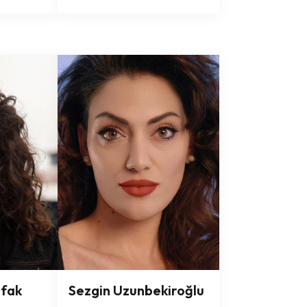
afak
Sezgin Uzunbekiroğlu