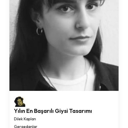
Yılın En Başarılı Giysi Tasarımı
Dilek Kaplan
Gergedanlar