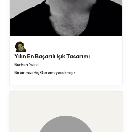
Yılın En Başarılı Işık Tasarımı
Burhan Yücel
Birbirimizi Hiç Göremeyecekmişiz