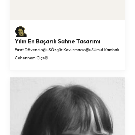
Yılın En Başarılı Sahne Tasarımı
Fırat Dövencioğlu&Özgür Kavurmacıoğlu&Umut Kambak
Cehennem Çiçeği