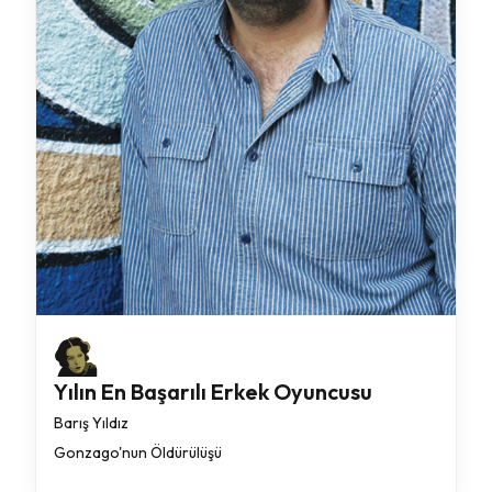
Yılın En Başarılı Erkek Oyuncusu
Barış Yıldız
Gonzago'nun Öldürülüşü